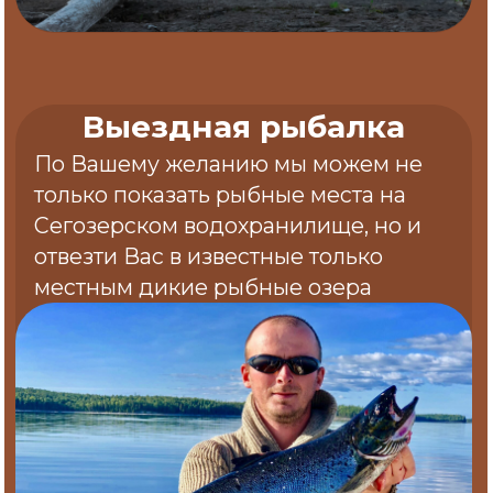
Для вашей безопасности и комфорта, на базе
работают только самые опытные инструкторы и
егеря. Они знают эти места от и до и всегда
готовы Вам помочь - от банального
приготовления пищи до рыбалки и охоты.
Именно так
Потрясающее место
Наша база находится на берегу одного из
самых живописных озер Карелии, поэтому мы
полностью сохранили первозданность
природы и гармонично вписали туда наши
коттеджи. Зачем придумывать, если природа
и так все сделала за нас.
С этим трудно поспорить
Катер на воздушной
подушке