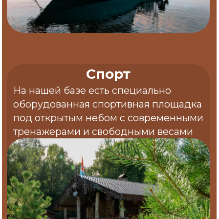
За что
нас
любят
и вы тоже полюбите
Мы делаем нашу базу с
любовью и потому знаем, что
Вы по достоинству оцените
нашу работу!
7 бань на берегу