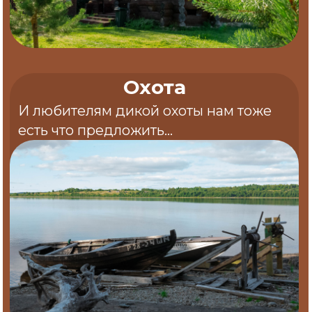
озера
Наши бани пропитаны Русским духом и
традициями настоящей Русской банной культуры.
Не отказывайте себе в удовольствии и ощутите
на себе весь спектр впечатлений от бани, озера,
леса и полного уединения и гармонии с
природой.
Что-то в баньку захотелось
Коттеджи на острове
На базе находится 3 полноценных коттеджа с
банями, беседками и причалами на отдельном,
необитаемом, острове "Сондальский". Это
позволяет Вам получить уникальнейший опыт -
нигде больше на Сегозере, да и во всей Карелии
Вы не найдете ничего подобного!
Такого больше нет
нигде
Опытные инструкторы
и егеря