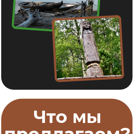
Сплав по реке
Одно из самых захватывающий
развлечений на диком воздухе. Еще
никто не остался равнодушным
после нашего сплава с рыбалкой по
диким рекам Карелии