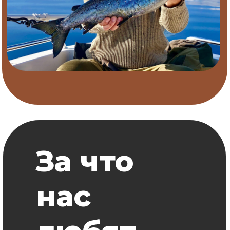
Если Вы никогда ранее не ходили на рыбалку в
первый и последний лед из за невозможности
адекватно передвигаться как по воде, так и по
льду, то у нас есть, что Вам предложить. Да и
просто будет чем похвастаться перед друзьями
- кто еще катался на подобной технике, а не
только видел ее в фильмах?
Для зимней рыбалки
Квадроциклы и
гидроциклы
На нашей базе Вы можете арендовать
практически любую технику - от квадроцикла
до катера на воздушной подушке. Ничего
подобного нет ни на одной турбазе на
Сегозере!
Для летнего отдыха