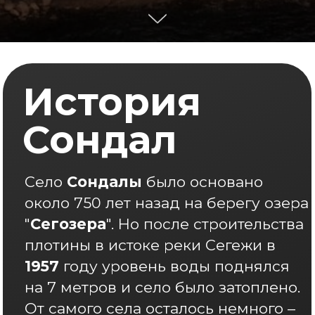
1957
году уровень воды поднялся
на 7 метров и село было затоплено.
От самого села осталось немного –
разрушенная церковь, да рыбацкие
избы. А вокруг всё заросло иван-
чаем и крапивой.
Спустя пол века на её месте села
основали базу отдыха Сондалы. Она
находятся в единении с дикой
природой. Здесь Вы можете найти
себе занятие по душе, занятие
которое отвлечёт Вас от городской
суматохи.