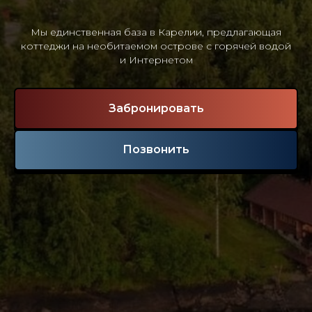
Мы единственная база в Карелии, предлагающая
коттеджи на необитаемом острове с горячей водой
и Интернетом
Забронировать
Позвонить
История
Сондал
Село
Сондалы
было основано
около 750 лет назад на берегу озера
"
Сегозера
". Но после строительства
плотины в истоке реки Сегежи в